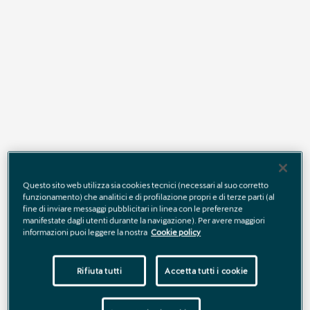
Questo sito web utilizza sia cookies tecnici (necessari al suo corretto
funzionamento) che analitici e di profilazione propri e di terze parti (al
TAN 5,45 % - TAEG 6,35 % - Anticipo € 10.700 – 35 rate -
fine di inviare messaggi pubblicitari in linea con le preferenze
30.000 km – Valore futuro garantito o rata finale € 26.586€.
manifestate dagli utenti durante la navigazione). Per avere maggiori
informazioni puoi leggere la nostra
Cookie policy
Rifiuta tutti
Accetta tutti i cookie