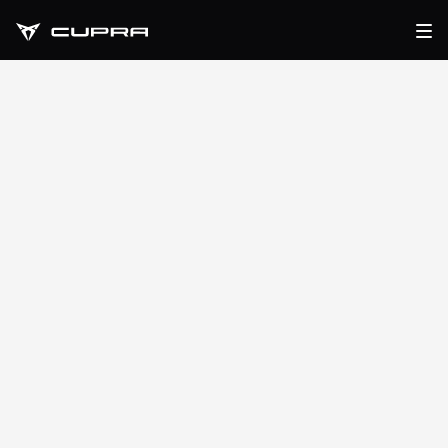
CUPRA FORMENTOR
TRIBE EDITION
TUA DA 275€ AL MESE
Con finanziamento "CUPRA Way"