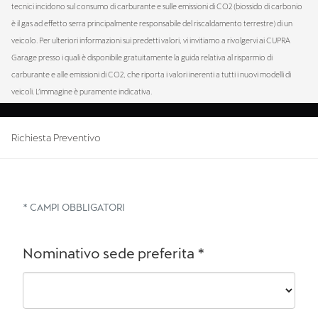
tecnici incidono sul consumo di carburante e sulle emissioni di CO2 (biossido di carbonio
è il gas ad effetto serra principalmente responsabile del riscaldamento terrestre) di un
veicolo. Per ulteriori informazioni sui predetti valori, vi invitiamo a rivolgervi ai CUPRA
Garage presso i quali è disponibile gratuitamente la guida relativa al risparmio di
carburante e alle emissioni di CO2, che riporta i valori inerenti a tutti i nuovi modelli di
veicoli. L’immagine è puramente indicativa.
Richiesta Preventivo
* CAMPI OBBLIGATORI
Nominativo sede preferita
*