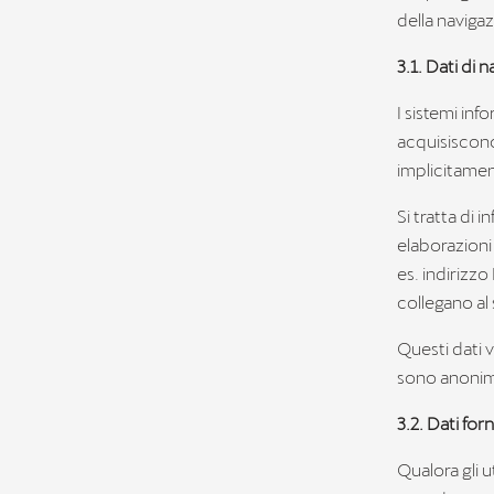
della navigaz
3.1. Dati di 
I sistemi in
acquisiscono
implicitamen
Si tratta di
elaborazioni 
es. indirizzo
collegano al 
Questi dati v
sono anonimi)
3
.
2. Dati for
Qualora gli u