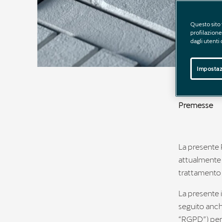
Questo sito 
profilazione 
dagli utenti
Impostaz
Premesse
La presente P
attualmente r
trattamento d
La presente 
seguito anch
“RGPD”) per i