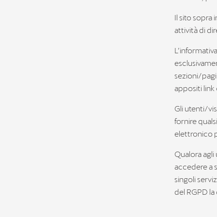
Il sito sopra
attività di 
L’informativa
esclusivamen
sezioni/pagin
appositi link
Gli utenti/vi
fornire qual
elettronico p
Qualora agli u
accedere a sp
singoli servi
del RGPD la q