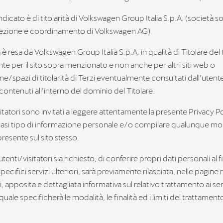
 indicato è di titolarità di Volkswagen Group Italia S.p.A. (società s
direzione e coordinamento di Volkswagen AG).
 è resa da Volkswagen Group Italia S.p.A. in qualità di Titolare de
te per il sito sopra menzionato e non anche per altri siti web o
e/spazi di titolarità di Terzi eventualmente consultati dall’utent
 contenuti all’interno del dominio del Titolare.
sitatori sono invitati a leggere attentamente la presente Privacy P
siasi tipo di informazione personale e/o compilare qualunque m
resente sul sito stesso.
tenti/visitatori sia richiesto, di conferire propri dati personali al f
ecifici servizi ulteriori, sarà previamente rilasciata, nelle pagine r
zi, apposita e dettagliata informativa sul relativo trattamento ai sens
uale specificherà le modalità, le finalità ed i limiti del trattament