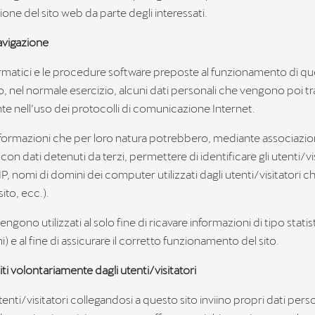
ione del sito web da parte degli interessati.
navigazione
formatici e le procedure software preposte al funzionamento di qu
, nel normale esercizio, alcuni dati personali che vengono poi t
te nell’uso dei protocolli di comunicazione Internet.
 informazioni che per loro natura potrebbero, mediante associazio
con dati detenuti da terzi, permettere di identificare gli utenti/vi
 IP, nomi di domini dei computer utilizzati dagli utenti/visitatori ch
sito, ecc.).
engono utilizzati al solo fine di ricavare informazioni di tipo statis
 e al fine di assicurare il corretto funzionamento del sito.
niti volontariamente dagli utenti/visitatori
tenti/visitatori collegandosi a questo sito inviino propri dati pers