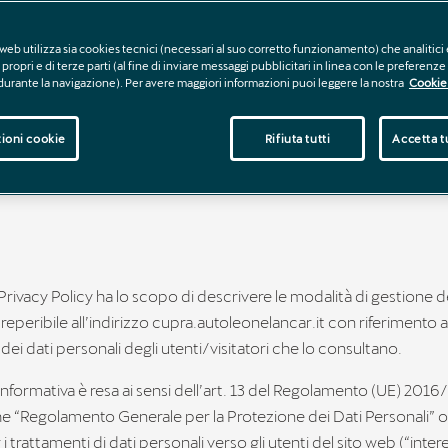
web utilizza sia cookies tecnici (necessari al suo corretto funzionamento) che analitici 
propri e di terze parti (al fine di inviare messaggi pubblicitari in linea con le preferenz
 durante la navigazione). Per avere maggiori informazioni puoi leggere la nostra
Cookie 
ioni cookie
Rifiuta tutti
Accetta tu
rivacy Policy ha lo scopo di descrivere le modalità di gestione de
eperibile all’indirizzo cupra.autoleonelancar.it con riferimento a
ei dati personali degli utenti/visitatori che lo consultano.
informativa è resa ai sensi dell’art. 13 del Regolamento (UE) 2016
e “Regolamento Generale per la Protezione dei Dati Personali” 
 trattamenti di dati personali verso gli utenti del sito web (“intere