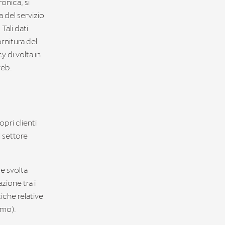
onica, si
ra del servizio
Tali dati
ornitura del
y di volta in
web.
opri clienti
l settore
re svolta
zione tra i
tiche relative
umo).