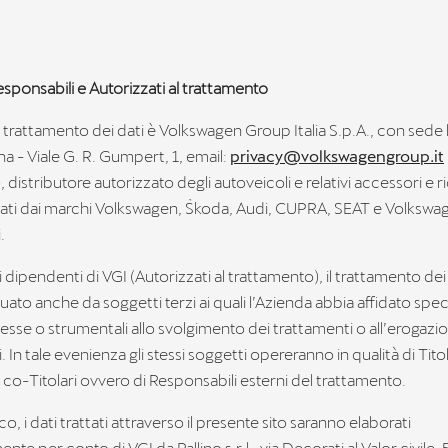
Responsabili e Autorizzati al trattamento
el trattamento dei dati è Volkswagen Group Italia S.p.A., con sede 
a - Viale G. R. Gumpert, 1, email:
privacy@volkswagengroup.it
 distributore autorizzato degli autoveicoli e relativi accessori e 
ti dai marchi Volkswagen, Škoda, Audi, CUPRA, SEAT e Volkswag
.
 dipendenti di VGI (Autorizzati al trattamento), il trattamento dei
uato anche da soggetti terzi ai quali l’Azienda abbia affidato spec
nesse o strumentali allo svolgimento dei trattamenti o all’erogazi
ti. In tale evenienza gli stessi soggetti opereranno in qualità di Titol
 co-Titolari ovvero di Responsabili esterni del trattamento.
co, i dati trattati attraverso il presente sito saranno elaborati
nte per conto di VGI da Pallino s.r.l., via Decorati al Valor civile