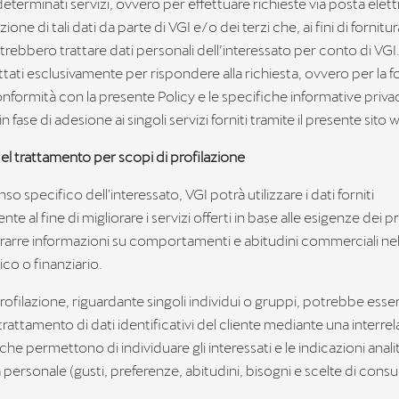
terminati servizi, ovvero per effettuare richieste via posta elettr
zione di tali dati da parte di VGI e/o dei terzi che, ai fini di fornitu
trebbero trattare dati personali dell’interessato per conto di VGI. 
tati esclusivamente per rispondere alla richiesta, ovvero per la f
onformità con la presente Policy e le specifiche informative privac
in fase di adesione ai singoli servizi forniti tramite il presente sito 
 del trattamento per scopi di profilazione
so specifico dell'interessato, VGI potrà utilizzare i dati forniti
te al fine di migliorare i servizi offerti in base alle esigenze dei pr
i trarre informazioni su comportamenti e abitudini commerciali ne
co o finanziario.
 profilazione, riguardante singoli individui o gruppi, potrebbe esse
 trattamento di dati identificativi del cliente mediante una interrela
i che permettono di individuare gli interessati e le indicazioni anali
ra personale (gusti, preferenze, abitudini, bisogni e scelte di cons