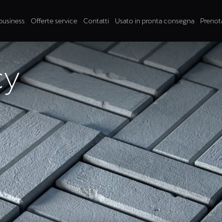
business
Offerte service
Contatti
Usato in pronta consegna
Prenot
cy