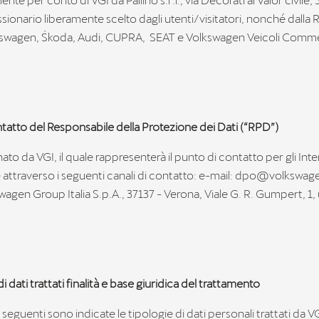
ionario liberamente scelto dagli utenti/visitatori, nonché dalla R
kswagen, Škoda, Audi, CUPRA, SEAT e Volkswagen Veicoli Commer
ontatto del Responsabile della Protezione dei Dati (“RPD”)
ato da VGI, il quale rappresenterà il punto di contatto per gli Inte
e attraverso i seguenti canali di contatto: e-mail: dpo@volkswag
agen Group Italia S.p.A., 37137 - Verona, Viale G. R. Gumpert, 1, 
di dati trattati finalità e base giuridica del trattamento
 seguenti sono indicate le tipologie di dati personali trattati da V