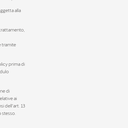
oggetta alla
l trattamento,
e tramite
olicy prima di
odulo
ine di
elative ai
i dell’art. 13
o stesso.