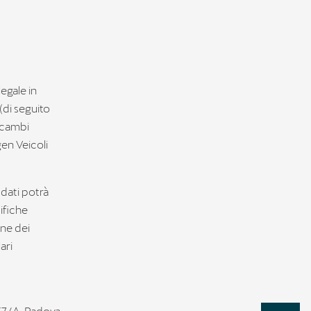
legale in
(di seguito
ricambi
en Veicoli
 dati potrà
ifiche
one dei
ari
, 57/A, Padova