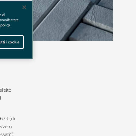
e di
e manifestate
policy
tti i cookie
l sito
l
/679 (di
ovvero
ssati”).