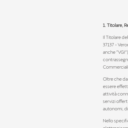
1. Titolare, 
Il Titolare d
37137 - Veron
anche “VGI”),
contrassegna
Commerciali
Oltre che dai
essere effett
attività con
servizi offer
autonomi, di
Nello specifi
elettronicame