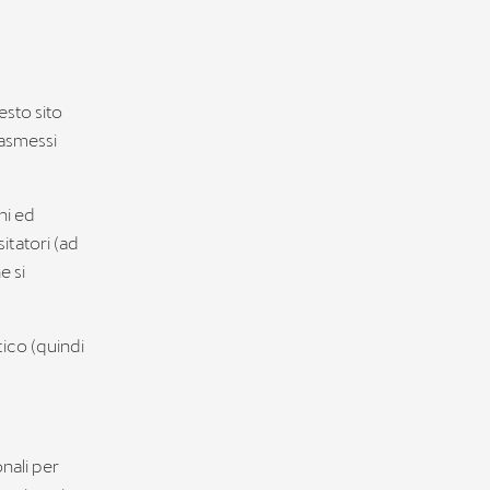
esto sito
rasmessi
ni ed
sitatori (ad
e si
tico (quindi
onali per