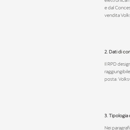
e dal Concess
vendita Vol
2. Dati di c
Il RPD design
raggiungibil
posta: Volksw
3. Tipologia 
Nei paragrafi