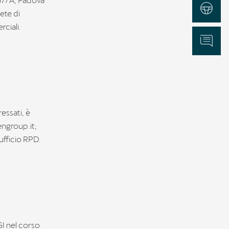
Test Drive
ete di
ciali.
Informazioni
ressati, è
engroup.it;
ufficio RPD.
GI nel corso