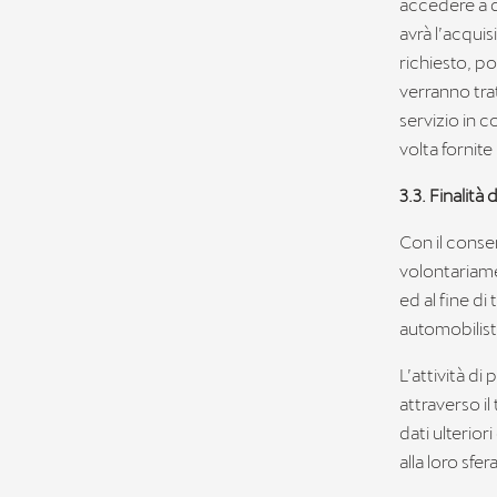
accedere a de
avrà l’acquisi
richiesto, po
verranno trat
servizio in c
volta fornite 
3.3. Finalità
Con il consen
volontariamen
ed al fine d
automobilisti
L’attività di
attraverso il
dati ulterior
alla loro sfe