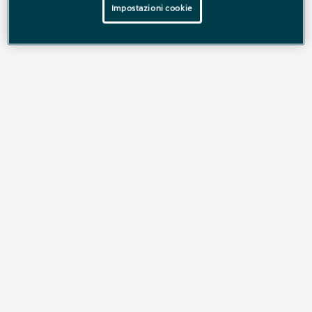
Impostazioni cookie
100% elettrica
RAVAL
Nata per portarti oltre i confini e le definizioni.
Scoprila