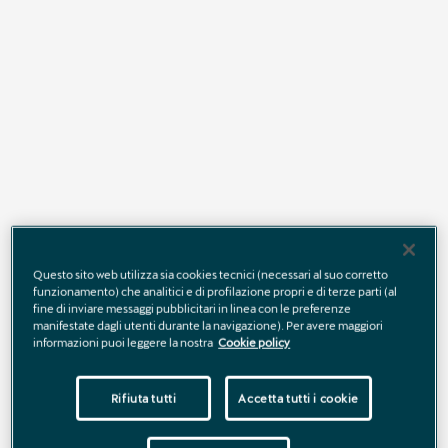
CUPRA Garage
Benvenuto nel sito della
AUTOLEONE2 - CUPRA Garage
, che offre
numerosi servizi dedicati alla tua vettura. Nella nostra sede potrai
prendere visione dell’intera gamma di vetture CUPRA, scoprendone
le novità, gli allestimenti e gli equipaggiamenti. Un team di
professionisti specializzati sarà in grado di offrirti un’assistenza
completa per qualsiasi necessità. Potrai scegliere la tua prossima
auto tra un vasto assortimento di vetture usate e d’occasione, in
grado di soddisfare le tue esigenze di sicurezza e risparmio.
Questo sito web utilizza sia cookies tecnici (necessari al suo corretto
funzionamento) che analitici e di profilazione propri e di terze parti (al
fine di inviare messaggi pubblicitari in linea con le preferenze
manifestate dagli utenti durante la navigazione). Per avere maggiori
Contattaci
informazioni puoi leggere la nostra
Cookie policy
Rifiuta tutti
Accetta tutti i cookie