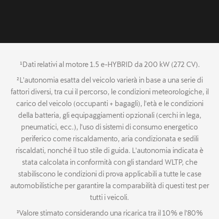
¹Dati relativi al motore 1.5 e-HYBRID da 200 kW (272 CV).
²L'autonomia esatta del veicolo varierà in base a una serie di
fattori diversi, tra cui il percorso, le condizioni meteorologiche, il
carico del veicolo (occupanti + bagagli), l'età e le condizioni
della batteria, gli equipaggiamenti opzionali (cerchi in lega,
pneumatici, ecc.), l'uso di sistemi di consumo energetico
periferico come riscaldamento, aria condizionata e sedili
riscaldati, nonché il tuo stile di guida. L'autonomia indicata è
stata calcolata in conformità con gli standard WLTP, che
stabiliscono le condizioni di prova applicabili a tutte le case
automobilistiche per garantire la comparabilità di questi test per
tutti i veicoli.
³Valore stimato considerando una ricarica tra il 10% e l'80%