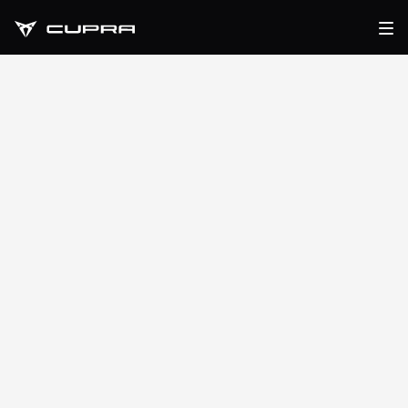
CUPRA Leon Sportstourer
CUPRA LEON
SPORTSTOURER