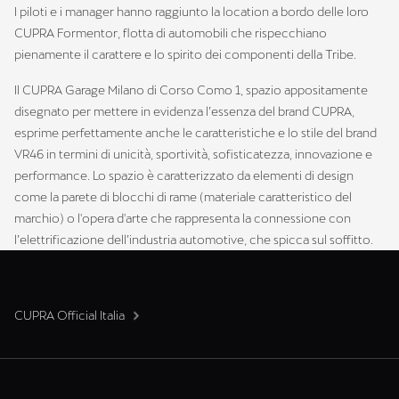
I piloti e i manager hanno raggiunto la location a bordo delle loro
CUPRA Formentor, flotta di automobili che rispecchiano
pienamente il carattere e lo spirito dei componenti della Tribe.
Il CUPRA Garage Milano di Corso Como 1, spazio appositamente
disegnato per mettere in evidenza l’essenza del brand CUPRA,
esprime perfettamente anche le caratteristiche e lo stile del brand
VR46 in termini di unicità, sportività, sofisticatezza, innovazione e
performance. Lo spazio è caratterizzato da elementi di design
come la parete di blocchi di rame (materiale caratteristico del
marchio) o l'opera d'arte che rappresenta la connessione con
l’elettrificazione dell’industria automotive, che spicca sul soffitto.
CUPRA Official Italia