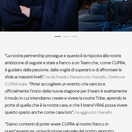
“La nostra partnership prosegue e questa è la risposta alla nostra
ambizione di seguire e stare a fianco a un Team che, come CUPRA,
è guidato dalla passione, dalla voglia di superarsi e di affrontare le
sfide ai massimi livelli”,
ha dichiarato Pierantonio Vianello, Direttore
CUPRA Italia.
“Poter accogliere un evento che sancisce
ufficialmente l’inizio della nuova stagione per il team è esattamente
il modo in cui intendiamo creare e vivere la nostra Tribe, aprendo le
porte di quella che è la nostra casa, e che il brand VR46 possa vivere
questo spazio anche come casa loro”,
ha aggiunto Vianello.
“Siamo contenti di poter avere CUPRA al nostro fianco in
quest’avventura, un’evoluzione naturale del nostro rapporto,