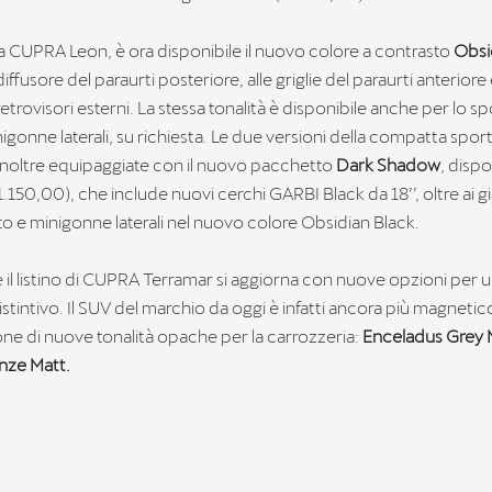
 CUPRA Leon, è ora disponibile il nuovo colore a contrasto
Obsi
diffusore del paraurti posteriore, alle griglie del paraurti anteriore 
etrovisori esterni. La stessa tonalità è disponibile anche per lo sp
nigonne laterali, su richiesta. Le due versioni della compatta sport
noltre equipaggiate con il nuovo pacchetto
Dark Shadow
, dispo
1.150,00), che include nuovi cerchi GARBI Black da 18’’, oltre ai già
tto e minigonne laterali nel nuovo colore Obsidian Black.
e il listino di CUPRA Terramar si aggiorna con nuove opzioni per 
stintivo. Il SUV del marchio da oggi è infatti ancora più magnetic
ione di nuove tonalità opache per la carrozzeria:
Enceladus Grey 
nze Matt.