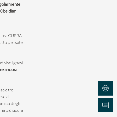
ngolarmente
 Obsidian
 gamma CUPRA
dotto pensate
diviso Ignasi
ure ancora
Test Drive
sa a tre
ase al
namica degli
Informazioni
na più sicura