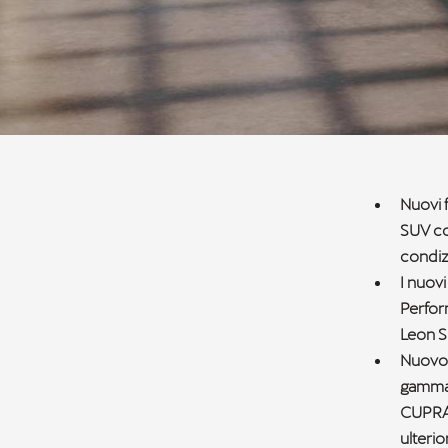
Nuovi f
SUV cou
condiz
I nuovi
Perfor
Leon S
Nuovo 
gamma 
CUPRA
ulterio