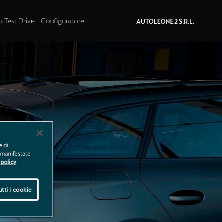
a Test Drive
Configuratore
AUTOLEONE 2 S.R.L.
e di
e manifestate
policy
tti i cookie