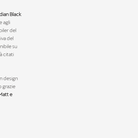
dian Black
e agli
oiler del
iva del
nibile su
 citati
un design
o grazie
Matt e