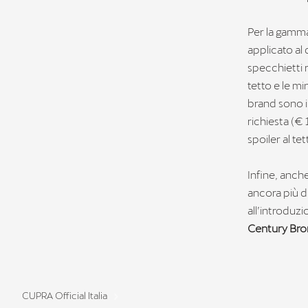
Per la gamma
applicato al 
specchietti r
tetto e le mi
brand sono i
richiesta (€ 
spoiler al te
Infine, anch
ancora più di
all’introduz
Century Bro
CUPRA Official Italia