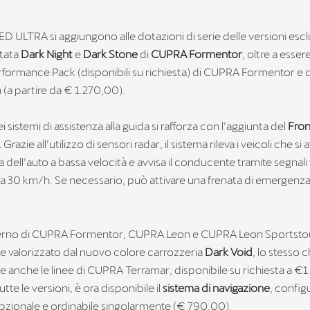
 LED ULTRA si aggiungono alle dotazioni di serie delle versioni escl
itata
Dark Night
e
Dark Stone
di
CUPRA Formentor
, oltre a esser
formance Pack (disponibili su richiesta) di CUPRA Formentor e
a partire da € 1.270,00).
sistemi di assistenza alla guida si rafforza con l’aggiunta del
Fron
.
Grazie all’utilizzo di sensori radar, il sistema rileva i veicoli che si
ria dell’auto a bassa velocità e avvisa il conducente tramite segnali v
o a 30 km/h. Se necessario, può attivare una frenata di emergenza
sterno di CUPRA Formentor, CUPRA Leon e CUPRA Leon Sportsto
e valorizzato dal nuovo colore carrozzeria
Dark Void
, lo stesso 
e anche le linee di CUPRA Terramar, disponibile su richiesta a €
utte le versioni, è ora disponibile il
sistema di navigazione
, config
zionale e ordinabile singolarmente (€ 790,00).