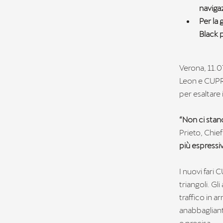
naviga
Per la
Black p
Verona, 11.
Leon e CUPRA
per esaltare 
“Non ci stanc
Prieto, Chie
più espressiv
I nuovi fari
triangoli. G
traffico in a
anabbagliant
e precisa.