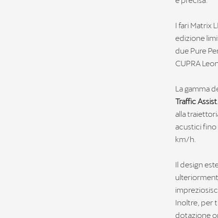
I fari Matrix
edizione lim
due Pure Per
CUPRA Leon (
La gamma dei 
Traffic Assist
alla traietto
acustici fin
km/h.
Il design e
ulteriorment
impreziosisc
Inoltre, per t
dotazione op