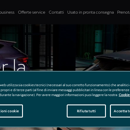
business
Offerte service
Contatti
Usato in pronta consegna
Prenot
r la
PRA
web utilizza sia cookies tecnici (necessari al suo corretto funzionamento) che analitici 
propri e di terze parti (al fine di inviare messaggi pubblicitari in linea con le preferenz
 durante la navigazione). Per avere maggiori informazioni puoi leggere la nostra
Cookie 
ioni cookie
Rifiuta tutti
Accetta tu