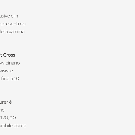
usive e in
e presenti nei
 della gamma
t Cross
 avvicinano
isivi e
 fino a 10
urer è
che
1.120,00.
urabile come