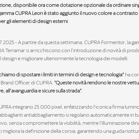
zione, disponibile ora come dotazione opzionale da ordinare si
 gamma CUPRA Leon è stato aggiunto il nuovo colore a contrasto
er gli elementi di design esterni
07.2025 - A partire da questa settimana, CUPRA Formentor, la
 Terramar si arricchiscono con l’introduzione di novità di pro
il design e migliorare ulteriormente la tecnologia dei modelli.
hiamo di spostare i limiti in termini di design e tecnologia”
ha con
f Brand Officer di CUPRA.
"Queste novità rendono le nostre vett
e, all’avanguardia e sicure sulla strada”.
 CUPRA integrano 25.000 pixel, enfatizzando l’iconica firma lumino
li abbaglianti antiabbagliamento si regolano automaticamente in b
rrivo, senza compromettere la visibilità, mentre l’illuminazione di
i migliora la definizione della corsia, garantendo una guida nottur