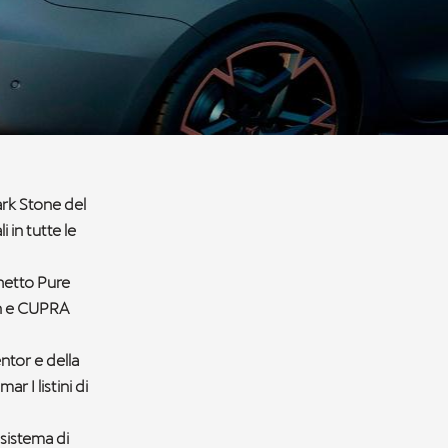
Dark Stone del
 in tutte le
chetto Pure
on e CUPRA
ntor e della
 I listini di
 sistema di