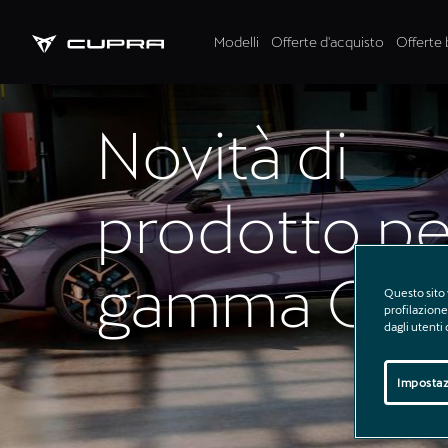
Modelli
Offerte d'acquisto
Offerte 
Novità di
prodotto pe
gamma CU
Questo sito 
profilazione 
dagli utenti
Impostaz