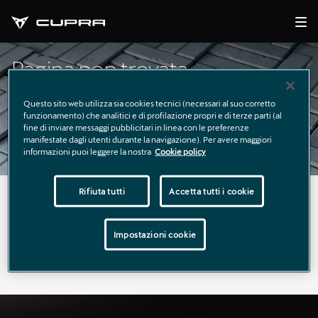
Pagina non trovata
Questo sito web utilizza sia cookies tecnici (necessari al suo corretto
funzionamento) che analitici e di profilazione propri e di terze parti (al
fine di inviare messaggi pubblicitari in linea con le preferenze
manifestate dagli utenti durante la navigazione). Per avere maggiori
informazioni puoi leggere la nostra
Cookie policy
Rifiuta tutti
Accetta tutti i cookie
La pagina richiesta non è stata trovata.
Puoi continuare a esplorare il sito usando il menù di
Impostazioni cookie
navigazione qui sopra.