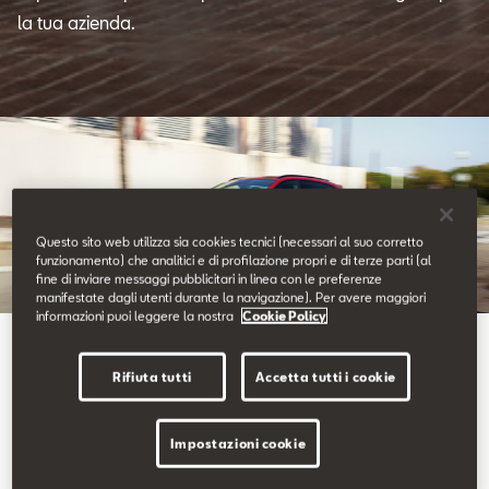
Contatti
la tua azienda.
Configuratore
Questo sito web utilizza sia cookies tecnici (necessari al suo corretto
funzionamento) che analitici e di profilazione propri e di terze parti (al
fine di inviare messaggi pubblicitari in linea con le preferenze
manifestate dagli utenti durante la navigazione). Per avere maggiori
informazioni puoi leggere la nostra
Cookie Policy
Auto aziendali e per flotte
Sei tu alla guida.
Rifiuta tutti
Accetta tutti i cookie
Impostazioni cookie
Scegli l’efficienza e l’eleganza della nostra gamma di