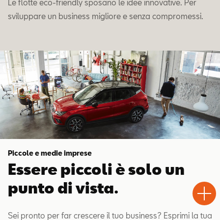
Le flotte eco-friendly sposano le idee innovative. Per
sviluppare un business migliore e senza compromessi.
Piccole e medie imprese
Essere piccoli è solo un
Test
Chiama
Informaz
WhatsA
punto di vista.
Drive
Sei pronto per far crescere il tuo business? Esprimi la tua