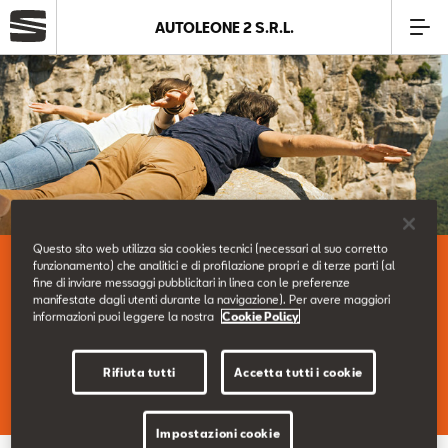
AUTOLEONE 2 S.R.L.
Azienda
Modelli
Offerte
Questo sito web utilizza sia cookies tecnici (necessari al suo corretto
Le nostre Offerte Service.
funzionamento) che analitici e di profilazione propri e di terze parti (al
Service
fine di inviare messaggi pubblicitari in linea con le preferenze
manifestate dagli utenti durante la navigazione). Per avere maggiori
informazioni puoi leggere la nostra
Cookie Policy
Business
Scopri le nostre Offerte Service del momento.
Rifiuta tutti
Accetta tutti i cookie
SEAT Usato Certificato
Impostazioni cookie