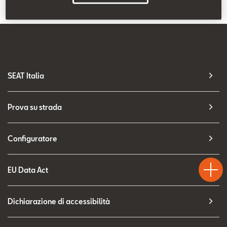
Contatti
Configuratore
SEAT Italia
Prova su strada
Configuratore
Test
Chiama
Informaz
WhatsA
Drive
EU Data Act
Dichiarazione di accessibilità