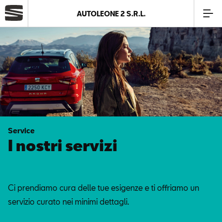
AUTOLEONE 2 S.R.L.
Azienda
Modelli
Offerte
Service
Service
I nostri servizi
Business
Ci prendiamo cura delle tue esigenze e ti offriamo un
SEAT Usato Certificato
servizio curato nei minimi dettagli.