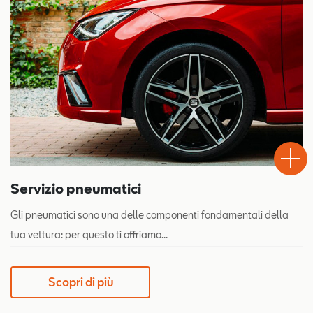
Test
Chiama
Informaz
WhatsA
Drive
Servizio pneumatici
Gli pneumatici sono una delle componenti fondamentali della
tua vettura: per questo ti offriamo...
Scopri di più