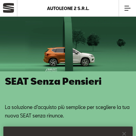
AUTOLEONE 2 S.R.L.
Azienda
Modelli
Offerte
SEAT Senza Pensieri
Service
Business
La soluzione d’acquisto più semplice per scegliere la tua
nuova SEAT senza rinunce.
SEAT Usato Certificato