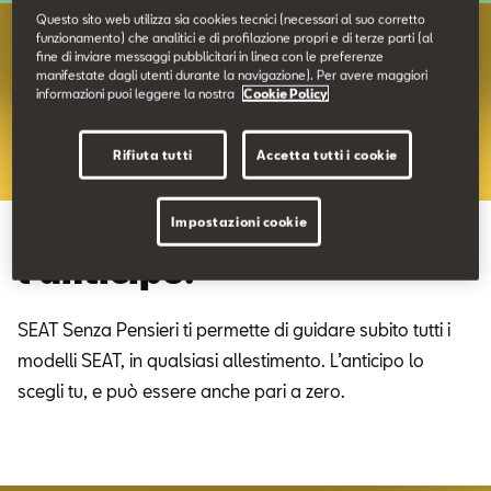
Contatti
Questo sito web utilizza sia cookies tecnici (necessari al suo corretto
funzionamento) che analitici e di profilazione propri e di terze parti (al
fine di inviare messaggi pubblicitari in linea con le preferenze
manifestate dagli utenti durante la navigazione). Per avere maggiori
Configuratore
informazioni puoi leggere la nostra
Cookie Policy
Rifiuta tutti
Accetta tutti i cookie
Impostazioni cookie
Liberi di scegliere. Anche
l’anticipo.
SEAT Senza Pensieri ti permette di guidare subito tutti i
modelli SEAT, in qualsiasi allestimento. L’anticipo lo
scegli tu, e può essere anche pari a zero.