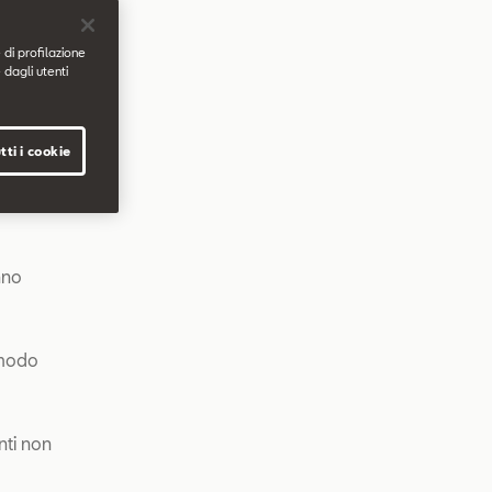
 di profilazione
 dagli utenti
ce A della
 seguito.
tti i cookie
nno
n modo
nti non