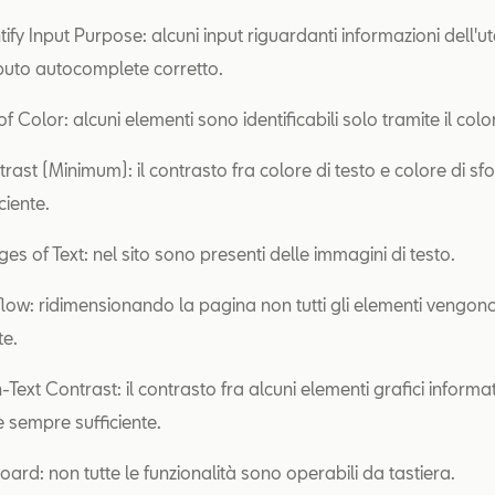
entify Input Purpose: alcuni input riguardanti informazioni dell'
ibuto autocomplete corretto.
 of Color: alcuni elementi sono identificabili solo tramite il colo
trast (Minimum): il contrasto fra colore di testo e colore di sf
ciente.
ges of Text: nel sito sono presenti delle immagini di testo.
flow: ridimensionando la pagina non tutti gli elementi vengono 
te.
n-Text Contrast: il contrasto fra alcuni elementi grafici informati
̀ sempre sufficiente.
board: non tutte le funzionalità sono operabili da tastiera.