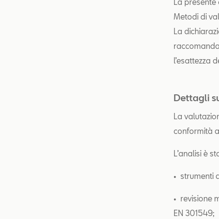
La presente 
Metodi di va
La dichiaraz
raccomandaz
l’esattezza d
Dettagli s
La valutazion
conformità 
L’analisi è s
• strumenti 
• revisione m
EN 301549;