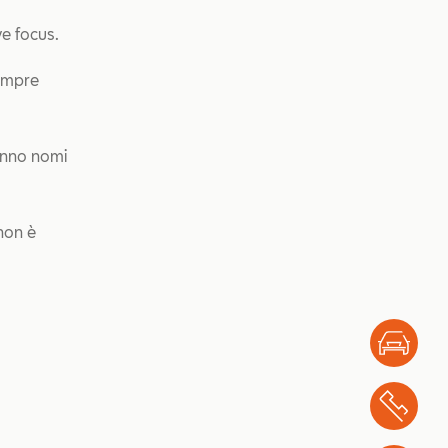
ve focus.
sempre
hanno nomi
non è
Test
Chi