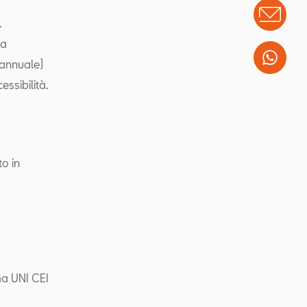
Info
.
la
Wha
 annuale)
essibilità.
to in
ma UNI CEI