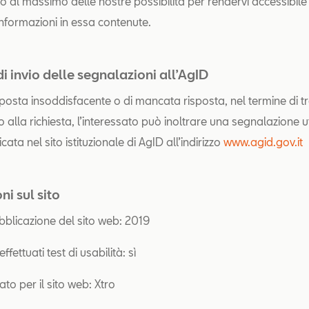
al massimo delle nostre possibilità per rendervi accessibile
informazioni in essa contenute.
i invio delle segnalazioni all’AgID
sposta insoddisfacente o di mancata risposta, nel termine di tr
 o alla richiesta, l’interessato può inoltrare una segnalazione u
cata nel sito istituzionale di AgID all’indirizzo
www.agid.gov.it
ni sul sito
bblicazione del sito web: 2019
ffettuati test di usabilità: sì
ato per il sito web: Xtro