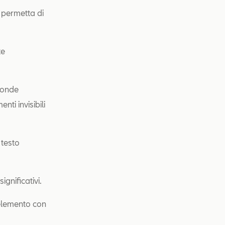
 permetta di
te
sponde
nti invisibili
 testo
ignificativi.
l'elemento con