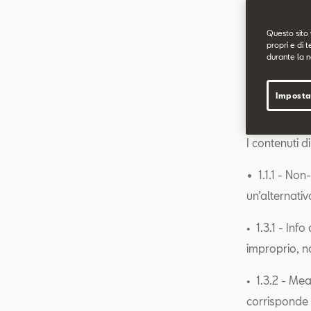
accessibilità
Questo sito 
Stato di c
propri e di t
durante la n
Questo sito 
norma UNI CE
Imposta
Contenuti 
I contenuti d
•
1.1.1 - Non
un’alternativ
• 1.3.1 - Inf
improprio, n
• 1.3.2 - Mea
corrisponde a