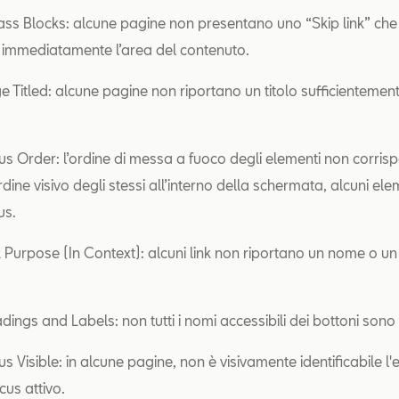
pass Blocks: alcune pagine non presentano uno “Skip link” che
 immediatamente l’area del contenuto.
ge Titled: alcune pagine non riportano un titolo sufficientemen
cus Order: l’ordine di messa a fuoco degli elementi non corri
dine visivo degli stessi all’interno della schermata, alcuni eleme
us.
nk Purpose (In Context): alcuni link non riportano un nome o un
.
dings and Labels: non tutti i nomi accessibili dei bottoni sono s
us Visible: in alcune pagine, non è visivamente identificabile 
cus attivo.