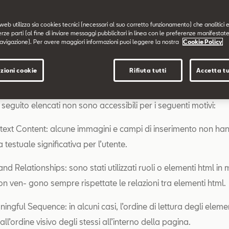
 si applica a sito web.
web utilizza sia cookies tecnici (necessari al suo corretto funzionamento) che analitici e
onformità
erze parti (al fine di inviare messaggi pubblicitari in linea con le preferenze manifestate
avigazione). Per avere maggiori informazioni puoi leggere la nostra
Cookie Policy
web è parzialmente conforme ai requisiti previsti dall’appendi
I EN 301549 in ragione dei casi di non conformità elencati di
zioni cookie
Rifiuta tutti
Accetta tu
non accessibili
i seguito elencati non sono accessibili per i seguenti motivi:
-text Content: alcune immagini e campi di inserimento non ha
a testuale significativa per l’utente.
o and Relationships: sono stati utilizzati ruoli o elementi html i
on ven- gono sempre rispettate le relazioni tra elementi html.
ningful Sequence: in alcuni casi, l’ordine di lettura degli eleme
ll’ordine visivo degli stessi all’interno della pagina.