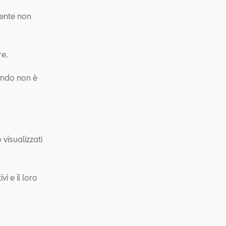
utente non
re.
ondo non è
visualizzati
vi e il loro