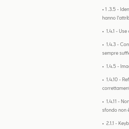
• 1 .3.5 - Id
hanno l'attr
• 1.4.1 - Use
• 1.4.3 - Con
sempre suffi
• 1.4.5 - Ima
• 1.4.10 - Re
correttamen
• 1.4.11 - No
sfondo non e
• 2.1.1 - Key