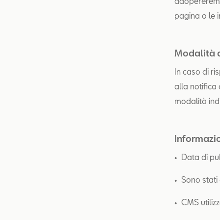
adopereremo 
pagina o le 
Modalità d
In caso di ri
alla notifica
modalità indi
Informazio
• Data di pu
• Sono stati e
• CMS utilizz