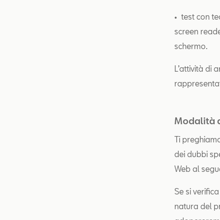
• test con te
screen reader
schermo.
L’attività di 
rappresentati
Modalità d
Ti preghiamo
dei dubbi spe
Web al segue
Se si verific
natura del p