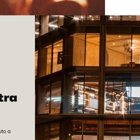
tra
uto a