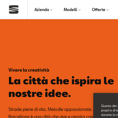
Azienda
Modelli
Offerte
Vivere la creatività
La città che ispira le
nostre idee.
Questo sito 
Strade piene di vita. Melodie appassionate. Tramonti dora
propri e di t
durante la n
Barcellona è una città che vive e respira creatività. Com