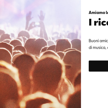
Amiamo l
I ri
Buoni amic
di musica, 